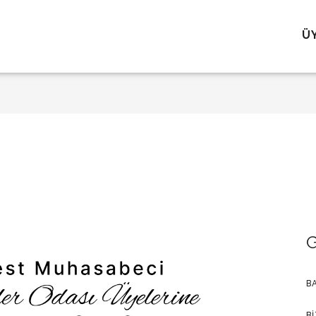
Ü
G
B
BI