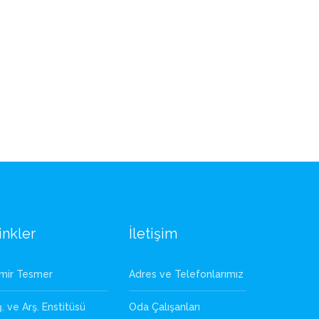
inkler
İletişim
zmir Tesmer
Adres ve Telefonlarımız
. ve Arş. Enstitüsü
Oda Çalışanları