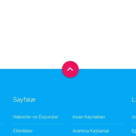

Sayfalar
L
Haberler ve Duyurular
İnsan Kaynakları
İ
Etkinlikler
Aramıza Katılanlar
Eğ