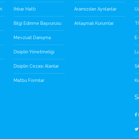
ri
İhbar Hattı
Aramızdan Ayrılanlar
U
Bilgi Edinme Başvurusu
Anlaşmalı Kurumlar
T
Mevzuat Danışma
E-
Disiplin Yönetmeliği
L
Disiplin Cezası Alanlar
Sı
Matbu Formlar
Kı
S