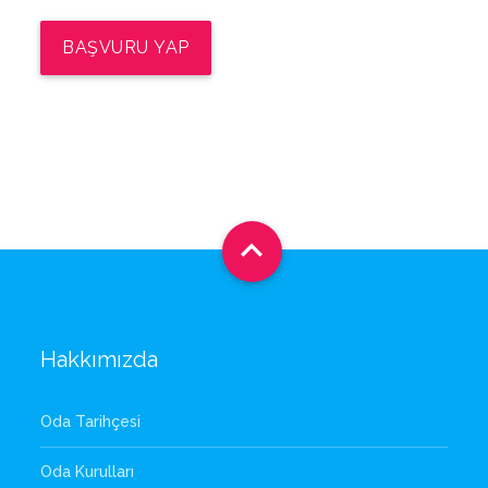
BAŞVURU YAP

Hakkımızda
Oda Tarihçesi
Oda Kurulları