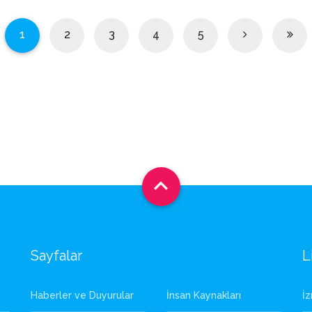
1
2
3
4
5

Sayfalar
L
Haberler ve Duyurular
İnsan Kaynakları
İ