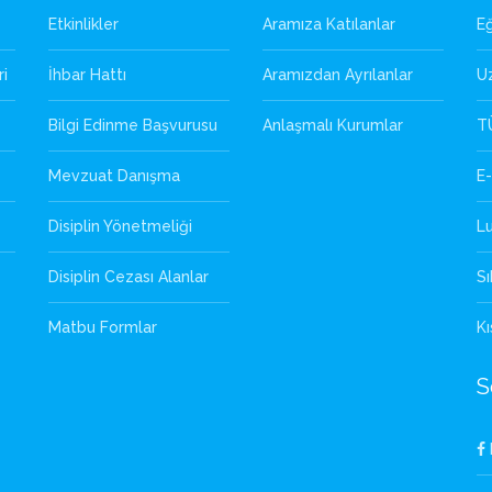
Etkinlikler
Aramıza Katılanlar
Eğ
ri
İhbar Hattı
Aramızdan Ayrılanlar
U
Bilgi Edinme Başvurusu
Anlaşmalı Kurumlar
T
Mevzuat Danışma
E-
Disiplin Yönetmeliği
L
Disiplin Cezası Alanlar
Sı
Matbu Formlar
Kı
S