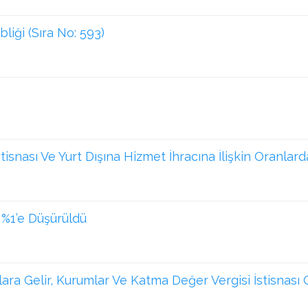
liği (Sıra No: 593)
İstisnası Ve Yurt Dışına Hizmet İhracına İlişkin Oranlard
 %1’e Düşürüldü
ra Gelir, Kurumlar Ve Katma Değer Vergisi İstisnası G