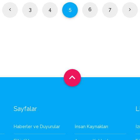
3
4
5
6
7

Sayfalar
L
Haberler ve Duyurular
İnsan Kaynakları
İ