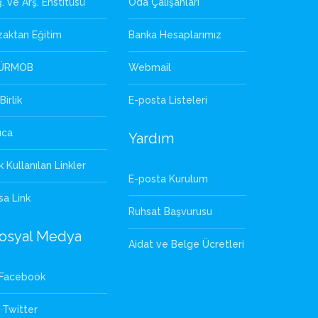
. ve Arş. Enstitüsü
Oda Çalışanları
zaktan Eğitim
Banka Hesaplarımız
ÜRMOB
Webmail
Birlik
E-posta Listeleri
uca
Yardım
k Kullanılan Linkler
E-posta Kurulum
sa Link
Ruhsat Başvurusu
osyal Medya
Aidat ve Belge Ücretleri
Facebook
Twitter