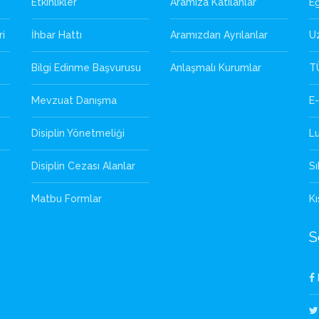
Etkinlikler
Aramıza Katılanlar
Eğ
ri
İhbar Hattı
Aramızdan Ayrılanlar
U
Bilgi Edinme Başvurusu
Anlaşmalı Kurumlar
T
Mevzuat Danışma
E-
Disiplin Yönetmeliği
L
Disiplin Cezası Alanlar
Sı
Matbu Formlar
Kı
S