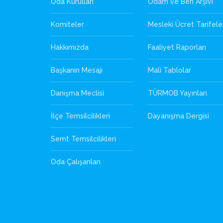
Oda Kurulları
Odam ve Ben Arşivi
Komiteler
Mesleki Ücret Tarifele
Hakkımızda
Faaliyet Raporları
Başkanın Mesajı
Mali Tablolar
Danışma Meclisi
TÜRMOB Yayınları
İlçe Temsilcilikleri
Dayanışma Dergisi
Semt Temsilcilikleri
Oda Çalışanları