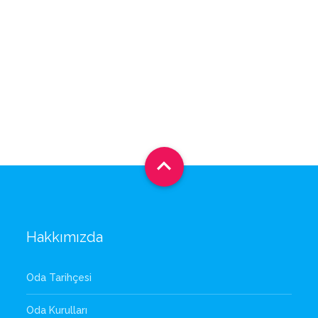

Hakkımızda
Oda Tarihçesi
Oda Kurulları