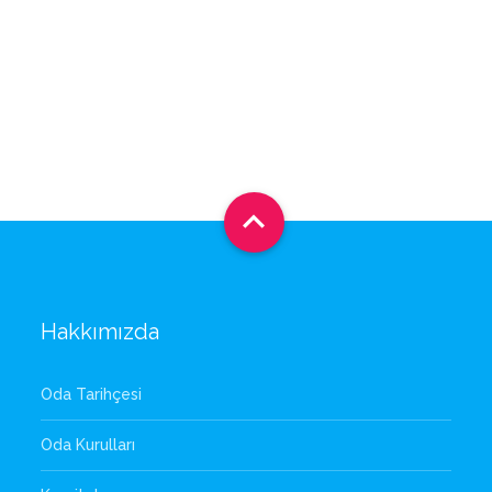

Hakkımızda
Oda Tarihçesi
Oda Kurulları