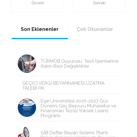
Önceki
Sonraki
Son Eklenenler
Çok Okunanlar
TÜRMOB Duyurusu: Tecil İşlemlerine
İlişkin Bazı Değişiklikler
GEÇİCİ VERGİ BEYANNAMESİ UZATMA
TALEBİ HK.
Ege Üniversitesi 2026-2027 Güz
Dönemi Geç Başvuru Muhasebe ve
Finansman Tezsiz Yüksek Lisans
Programı
GİB Defter Beyan Sistemi; Planlı