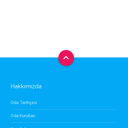

Hakkımızda
Oda Tarihçesi
Oda Kurulları