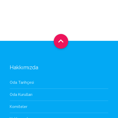

Hakkımızda
Oda Tarihçesi
Oda Kurulları
Komiteler