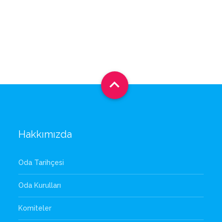

Hakkımızda
Oda Tarihçesi
Oda Kurulları
Komiteler