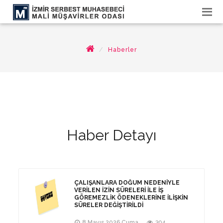
Haberler
Haber Detayı
ÇALIŞANLARA DOĞUM NEDENIYLE
VERILEN İZIN SÜRELERI ILE İŞ
GÖREMEZLIK ÖDENEKLERINE İLIŞKIN
SÜRELER DEĞIŞTIRILDI
8 Mayıs 2026 Cuma
394