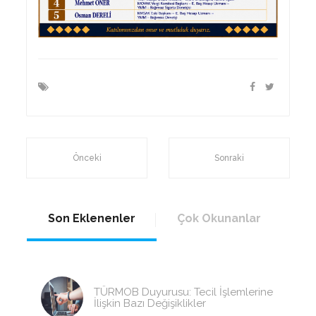
Önceki
Sonraki
Son Eklenenler
Çok Okunanlar
TÜRMOB Duyurusu: Tecil İşlemlerine
İlişkin Bazı Değişiklikler