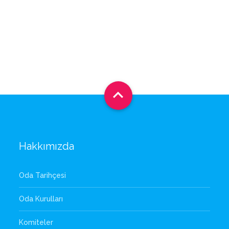

Hakkımızda
Oda Tarihçesi
Oda Kurulları
Komiteler