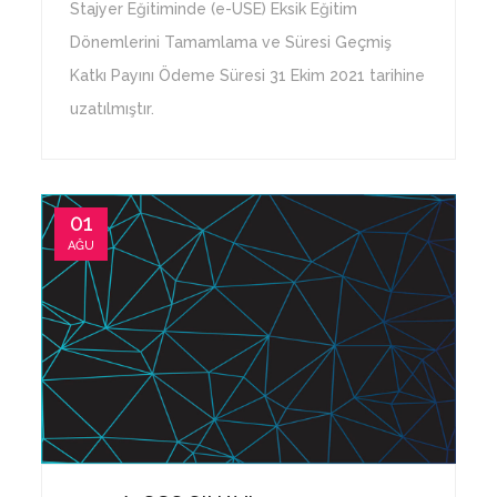
Stajyer Eğitiminde (e-USE) Eksik Eğitim
Dönemlerini Tamamlama ve Süresi Geçmiş
Katkı Payını Ödeme Süresi 31 Ekim 2021 tarihine
uzatılmıştır.
01
AĞU