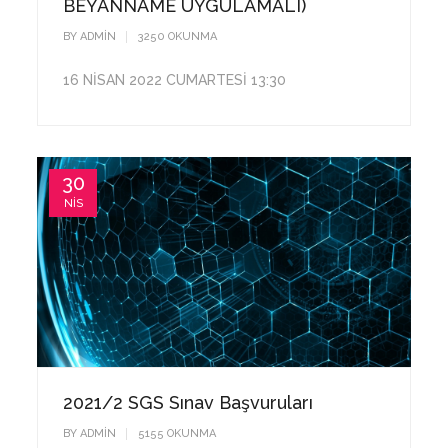
BEYANNAME UYGULAMALI)
BY
ADMIN
3252
OKUNMA
16 NİSAN 2022 CUMARTESİ 13:30
30
NIS
2021/2 SGS Sınav Başvuruları
BY
ADMIN
5158
OKUNMA