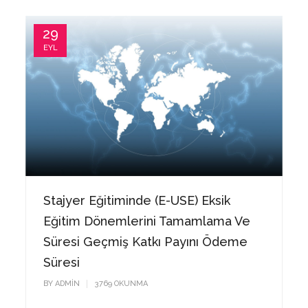
29
EYL
Stajyer Eğitiminde (e-USE) Eksik
Eğitim Dönemlerini Tamamlama Ve
Süresi Geçmiş Katkı Payını Ödeme
Süresi
BY
ADMIN
3771
OKUNMA