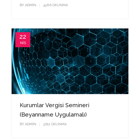
BY
ADMIN
4388
OKUNMA
22
NIS
Kurumlar Vergisi Semineri
(Beyanname Uygulamalı)
BY
ADMIN
3613
OKUNMA