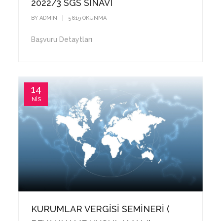
2022/3 SGS SINAVI
BY
ADMIN
5822
OKUNMA
Başvuru Detaytları
14
NIS
KURUMLAR VERGİSİ SEMİNERİ (