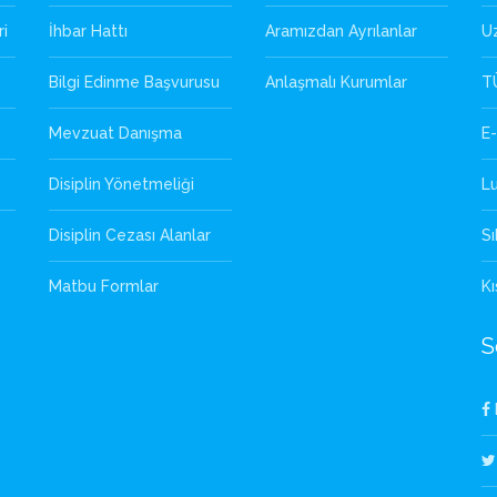
ri
İhbar Hattı
Aramızdan Ayrılanlar
U
Bilgi Edinme Başvurusu
Anlaşmalı Kurumlar
T
Mevzuat Danışma
E-
Disiplin Yönetmeliği
L
Disiplin Cezası Alanlar
Sı
Matbu Formlar
Kı
S