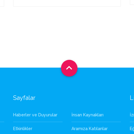

Sayfalar
L
Haberler ve Duyurular
İnsan Kaynakları
İ
Etkinlikler
Aramıza Katılanlar
Eğ