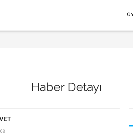
Ü
Haber Detayı
AVET
368