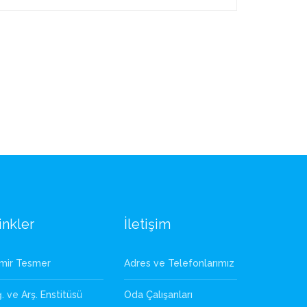
inkler
İletişim
zmir Tesmer
Adres ve Telefonlarımız
. ve Arş. Enstitüsü
Oda Çalışanları