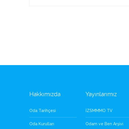
Hakkımızda
Yayınlarımız
Oda Tarihçesi
İZSMMMO TV
Oda Kurulları
Odam ve Ben Arşivi