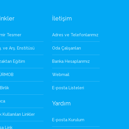
inkler
İletişim
zmir Tesmer
Adres ve Telefonlarımız
. ve Arş. Enstitüsü
Oda Çalışanları
zaktan Eğitim
Banka Hesaplarımız
ÜRMOB
Webmail
Birlik
E-posta Listeleri
uca
Yardım
k Kullanılan Linkler
E-posta Kurulum
sa Link