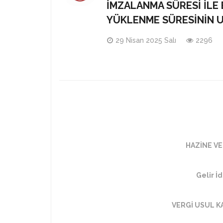
İMZALANMA SÜRESI ILE
YÜKLENME SÜRESININ U
29 Nisan 2025 Salı
2296
HAZİNE VE
Gelir İ
VERGİ USUL K