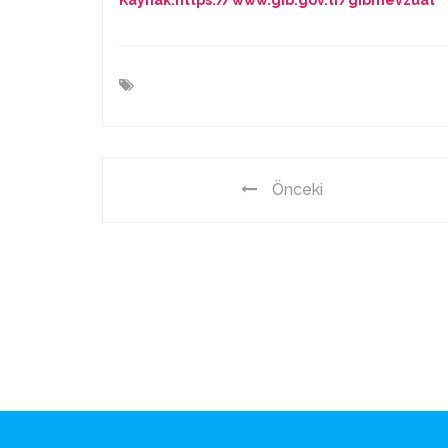
Kaynak:https://www.gib.gov.tr/gibmevzuat
Önceki