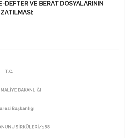
 E-DEFTER VE BERAT DOSYALARININ
ZATILMASI:
T.C.
 MALİYE BAKANLIĞI
daresi Başkanlığı
ANUNU SİRKÜLERİ/188