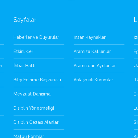
Sayfalar
L
Haberler ve Duyurular
İnsan Kaynakları
İ
Etkinlikler
Aramıza Katılanlar
Eğ
ri
İhbar Hattı
Aramızdan Ayrılanlar
U
Bilgi Edinme Başvurusu
Anlaşmalı Kurumlar
T
Mevzuat Danışma
E-
Disiplin Yönetmeliği
L
Disiplin Cezası Alanlar
Sı
Matbu Formlar
Kı