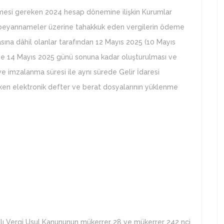
mesi gereken 2024 hesap dönemine ilişkin Kurumlar
u beyannameler üzerine tahakkuk eden vergilerin ödeme
asına dâhil olanlar tarafından 12 Mayıs 2025 (10 Mayıs
) ve 14 Mayıs 2025 günü sonuna kadar oluşturulması ve
 imzalanma süresi ile aynı sürede Gelir İdaresi
ken elektronik defter ve berat dosyalarının yüklenme
yılı Vergi Usul Kanununun mükerrer 28 ve mükerrer 242 nci