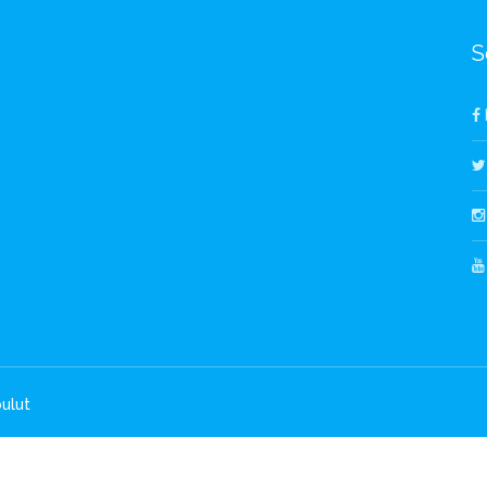
S
ulut