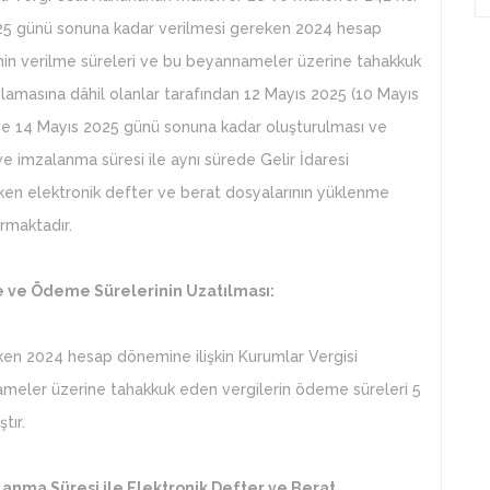
025 günü sonuna kadar verilmesi gereken 2024 hesap
nin verilme süreleri ve bu beyannameler üzerine tahakkuk
lamasına dâhil olanlar tarafından 12 Mayıs 2025 (10 Mayıs
) ve 14 Mayıs 2025 günü sonuna kadar oluşturulması ve
 imzalanma süresi ile aynı sürede Gelir İdaresi
ken elektronik defter ve berat dosyalarının yüklenme
urmaktadır.
e ve Ödeme Sürelerinin Uzatılması:
en 2024 hesap dönemine ilişkin Kurumlar Vergisi
ameler üzerine tahakkuk eden vergilerin ödeme süreleri 5
tır.
lanma Süresi ile Elektronik Defter ve Berat