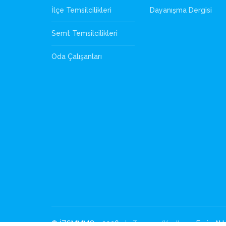
İlçe Temsilcilikleri
Dayanışma Dergisi
Semt Temsilcilikleri
Oda Çalışanları
© İZSMMMO - 2026
| Tasarım/Kodlama
Emin Akb