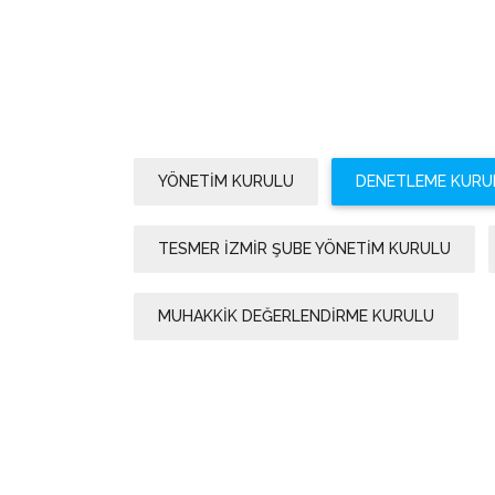
KENAN HEPSEVİGEN / BAŞKAN
YÖNETİM KURULU
DENETLEME KURU
TESMER İZMİR ŞUBE YÖNETİM KURULU
MUHAKKİK DEĞERLENDİRME KURULU