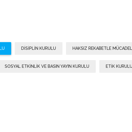
HÜSEYIN ÖZER DİKER / ÜYE
LU
DİSİPLİN KURULU
HAKSIZ REKABETLE MÜCADE
SOSYAL ETKİNLİK VE BASIN YAYIN KURULU
ETİK KURUL