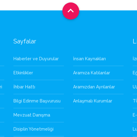

Sayfalar
L
Haberler ve Duyurular
İnsan Kaynakları
İ
Etkinlikler
Aramıza Katılanlar
Eğ
ri
İhbar Hattı
Aramızdan Ayrılanlar
U
Bilgi Edinme Başvurusu
Anlaşmalı Kurumlar
T
Mevzuat Danışma
E-
Disiplin Yönetmeliği
L