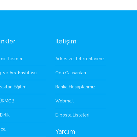
arasında İZSMMMO Spor Komitesi üyeliği ve
başkan yardımcılığı görevlerinde bulunmuştur.
inkler
İletişim
zmir Tesmer
Adres ve Telefonlarımız
. ve Arş. Enstitüsü
Oda Çalışanları
zaktan Eğitim
Banka Hesaplarımız
ÜRMOB
Webmail
Birlik
E-posta Listeleri
uca
Yardım