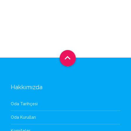

Hakkımızda
Oda Tarihçesi
Oda Kurulları
Komiteler